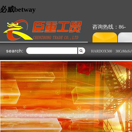
必威betway
咨询热线：86-
HARDOX500
30CrMnSi
不锈钢部
钢板部
不锈钢部
上海必威betway不锈钢部主要经
销国内外各大钢铁厂上海克虏
伯、广州联众、宁波宝新、山西
太钢、张家港浦项、昆山大庚、
宝钢集团、台湾烨联、南非哥伦
布、日本、芬兰OUTOKUMP
U、南非Colum......了解更多