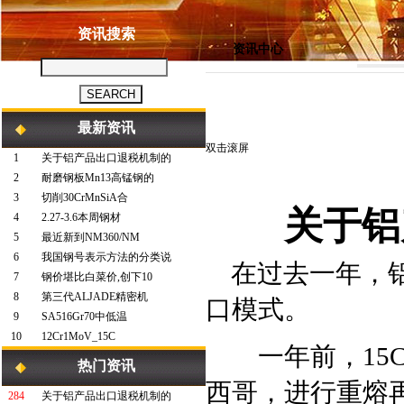
资讯搜索
资讯中心
最新资讯
双击滚屏
1
关于铝产品出口退税机制的
2
耐磨钢板Mn13高锰钢的
3
切削30CrMnSiA合
关于铝
4
2.27-3.6本周钢材
5
最近新到NM360/NM
6
我国钢号表示方法的分类说
在过去一年，铝
7
钢价堪比白菜价,创下10
8
第三代ALJADE精密机
口模式。
9
SA516Gr70中低温
10
12Cr1MoV_15C
一年前，15C
热门资讯
西哥，进行重熔
284
关于铝产品出口退税机制的