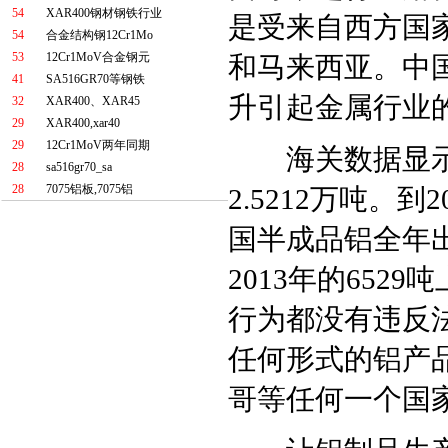
54
XAR400钢材钢铁行业
是受来自西方国
54
合金结构钢12Cr1Mo
53
12Cr1MoV合金钢元
和马来西亚。中
41
SA516GR70等钢铁
升引起金属行业
32
XAR400、XAR45
29
XAR400,xar40
29
12Cr1MoV两年同期
海关数据显示出
28
sa516gr70_sa
28
7075铝板,7075铝
2.5212万吨。到
国半成品铝全年
2013年的6529
行为都没有违反
任何形式的铝产
哥等任何一个国